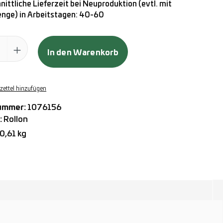
ittliche Lieferzeit bei Neuproduktion (evtl. mit
ge) in Arbeitstagen: 40-60
ahl: Gib den gewünschten Wert ein oder benutze die Schaltflächen
In den Warenkorb
ettel hinzufügen
ummer:
1076156
:
Rollon
0,61 kg