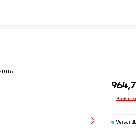
Regulärer 
964,7
Preise e
Versandb