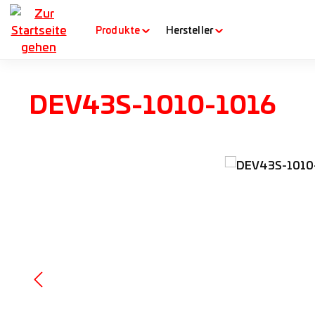
m Hauptinhalt springen
Zur Suche springen
Zur Hauptnavigation springen
Produkte
Hersteller
DEV43S-1010-1016
Bildergalerie überspringen