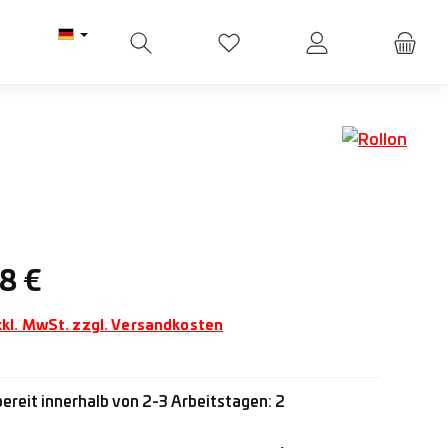
Du hast 0 Produkte auf dem M
Preis:
8 €
xkl. MwSt. zzgl. Versandkosten
ereit innerhalb von 2-3 Arbeitstagen: 2