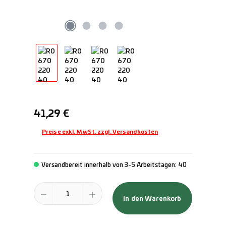
Regulärer Preis:
41,29 €
Preise exkl. MwSt. zzgl. Versandkosten
Versandbereit innerhalb von 3-5 Arbeitstagen: 40
Produkt Anzahl: Gib den gewünschten Wert ein oder benutze die Schal
In den Warenkorb