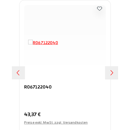
R067122040
R
Regulärer Preis:
Re
43,37 €
43
Preise exkl. MwSt. zzgl. Versandkosten
Pre