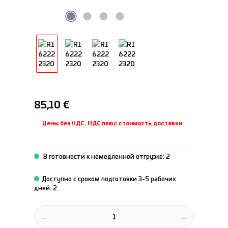
Обычная цена:
85,10 €
Цены без НДС. НДС плюс стоимость доставки
В готовности к немедленной отгрузке: 2
Доступно с сроком подготовки 3-5 рабочих
дней: 2
Количество продукта: введите желаемое количество или исполь