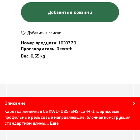
Добавить в корзину
Добавить в список
Номер продукта:
1033770
Производитель:
Rexroth
Вес:
0,55 kg
Описание
Каретка линейная CS KWD-025-SNS-C2-H-1, шариковые
профильные рельсовые направляющие, блочная конструкция
стандартной длины,…
Ещё