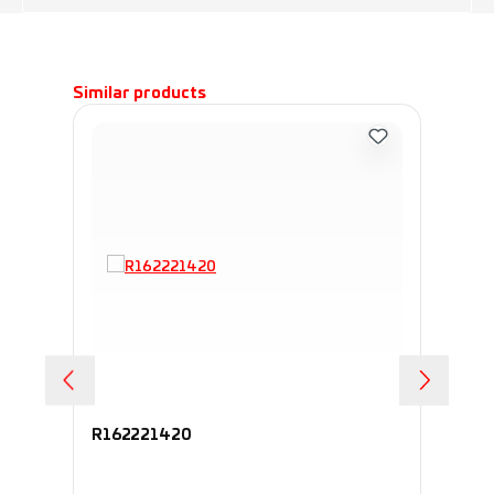
Пропустить галерею продуктов
Similar products
R162221420
R1