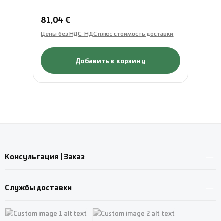
Обычная цена:
Об
81,04 €
85
Цены без НДС. НДС плюс стоимость доставки
Це
Добавить в корзину
Консультация | Заказ
Службы доставки