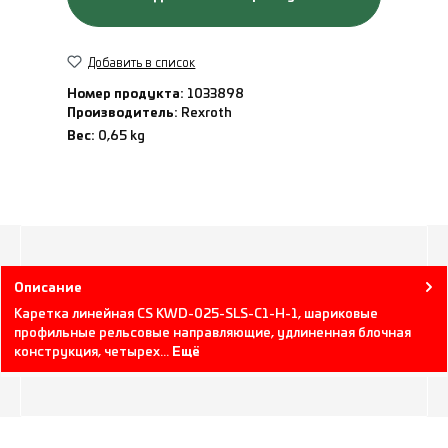
Добавить в список
Номер продукта:
1033898
Производитель:
Rexroth
Вес:
0,65 kg
Описание
Каретка линейная CS KWD-025-SLS-C1-H-1, шариковые
профильные рельсовые направляющие, удлиненная блочная
конструкция, четырех…
Ещё