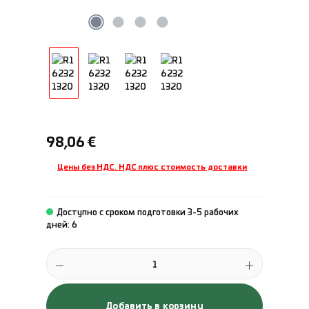
Обычная цена:
98,06 €
Цены без НДС. НДС плюс стоимость доставки
Доступно с сроком подготовки 3-5 рабочих
дней: 6
Количество продукта: введите желаемое количество или исполь
Добавить в корзину