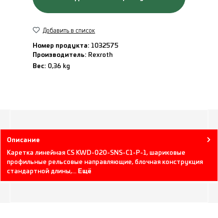
Добавить в список
Номер продукта:
1032575
Производитель:
Rexroth
Вес:
0,36 kg
Описание
Каретка линейная CS KWD-020-SNS-C1-P-1, шариковые
профильные рельсовые направляющие, блочная конструкция
стандартной длины,…
Ещё