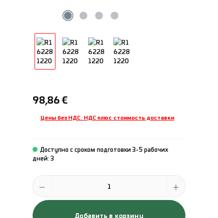
Обычная цена:
98,86 €
Цены без НДС. НДС плюс стоимость доставки
Доступно с сроком подготовки 3-5 рабочих
дней: 3
Количество продукта: введите желаемое количество или исполь
Добавить в корзину