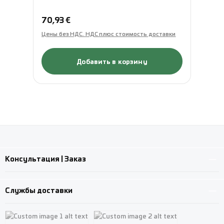
Обычная цена:
Об
70,93 €
70
Цены без НДС. НДС плюс стоимость доставки
Це
Добавить в корзину
Консультация | Заказ
Службы доставки