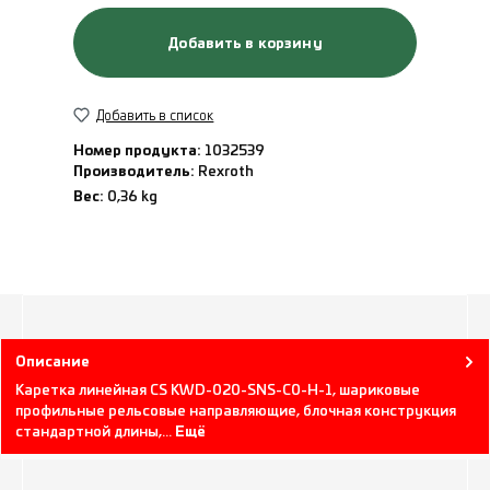
Добавить в корзину
Добавить в список
Номер продукта:
1032539
Производитель:
Rexroth
Вес:
0,36 kg
Описание
Каретка линейная CS KWD-020-SNS-C0-H-1, шариковые
профильные рельсовые направляющие, блочная конструкция
стандартной длины,…
Ещё