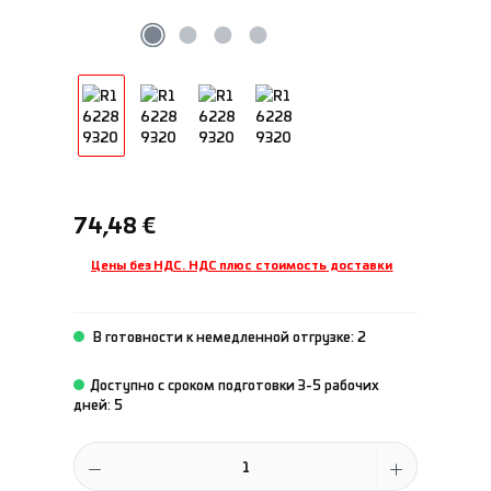
Обычная цена:
74,48 €
Цены без НДС. НДС плюс стоимость доставки
В готовности к немедленной отгрузке: 2
Доступно с сроком подготовки 3-5 рабочих
дней: 5
Количество продукта: введите желаемое количество или исполь