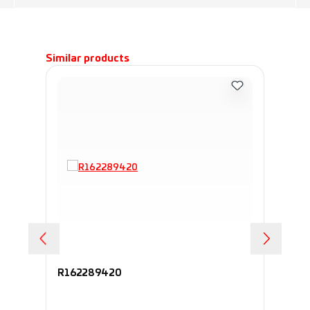
Пропустить галерею продуктов
Similar products
R162289420
R1