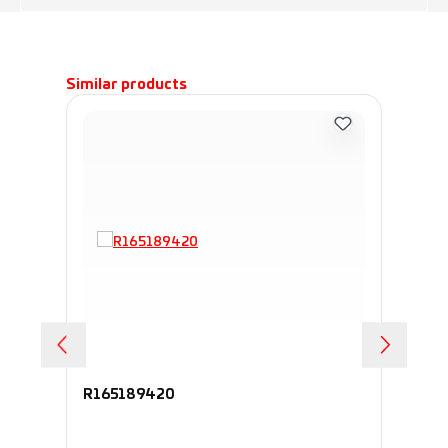
Пропустить галерею продуктов
Similar products
R165189420
R1