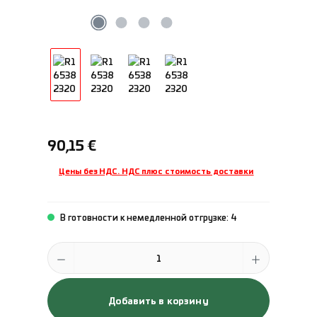
Обычная цена:
90,15 €
Цены без НДС. НДС плюс стоимость доставки
В готовности к немедленной отгрузке: 4
Количество продукта: введите желаемое количество или исполь
Добавить в корзину