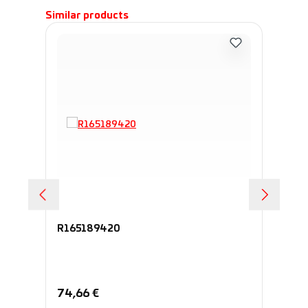
Пропустить галерею продуктов
Similar products
R165189420
R1
Обычная цена:
Об
74,66 €
78