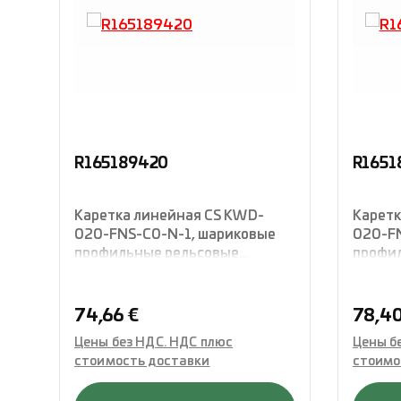
R165189420
R1651
Каретка линейная CS KWD-
Каретк
020-FNS-C0-N-1, шариковые
020-FN
профильные рельсовые
профи
направляющие, фланцевая
напра
конструкция стандартной
констр
длины, четырехрядная с О-
длины,
Обычная цена:
Обычн
74,66 €
78,40
расположением,
распо
Цены без НДС. НДС плюс
Цены б
укомплектованная
укомп
стоимость доставки
стоимо
уплотнениями, Rexroth
уплотн