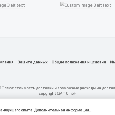
e 2
Custom image 2
e 3
Custom image 3
мпания
Защита данных
Общие положения и условия
Им
ДС плюс стоимость доставки
и возможные расходы на доставк
copyright CMT GmbH
 наилучшего опыта.
Дополнительная информация...