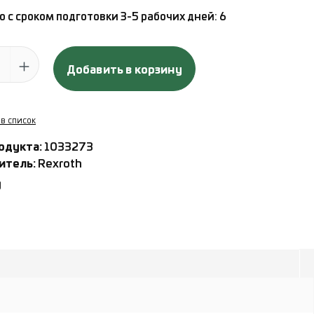
 с сроком подготовки 3-5 рабочих дней: 6
 продукта: введите желаемое количество или используйте кн
Добавить в корзину
 в список
одукта:
1033273
итель:
Rexroth
g