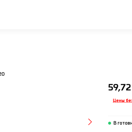
Обычная ц
59,72
Цены бе
В готов