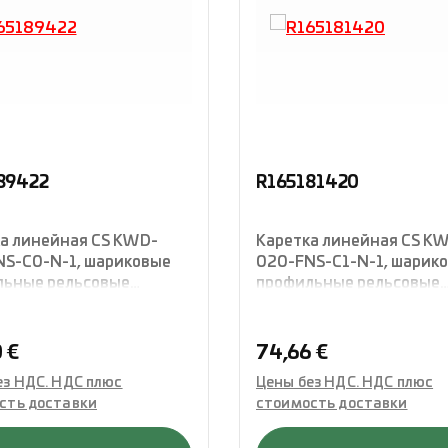
89422
R165181420
а линейная CS KWD-
Каретка линейная CS K
S-C0-N-1, шариковые
020-FNS-C1-N-1, шарик
льные рельсовые
профильные рельсовые
вляющие, фланцевая
направляющие, фланцев
укция стандартной
конструкция стандартн
 четырехрядная с О-
длины, четырехрядная с
ая цена:
Обычная цена:
 €
74,66 €
ложением,
расположением,
ез НДС. НДС плюс
Цены без НДС. НДС плюс
лектованная
укомплектованная
сть доставки
стоимость доставки
ениями, Rexroth
уплотнениями, Rexroth