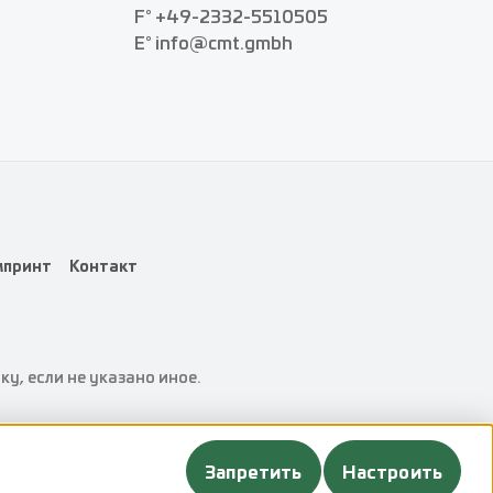
F° +49-2332-5510505
E° info@cmt.gmbh
принт
Контакт
у, если не указано иное.
Запретить
Настроить