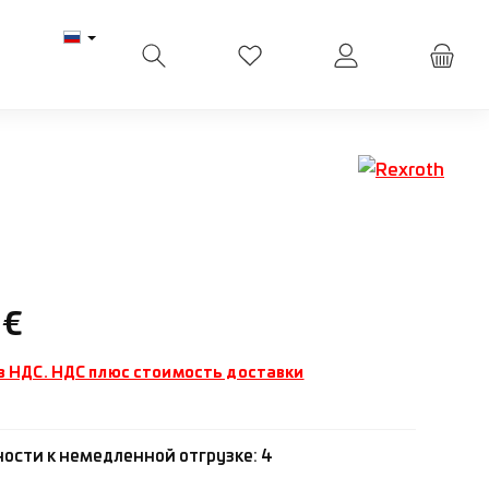
У вас есть товары из списк
ена:
 €
з НДС. НДС плюс стоимость доставки
ности к немедленной отгрузке: 4