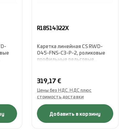
R18514322X
R
WD-
Каретка линейная CS RWD-
Ка
овые
045-FNS-C3-P-2, роликовые
04
профильные рельсовые
пр
ая
направляющие, фланцевая
на
ой
конструкция стандартной
ко
длины, без сепаратора,
дл
Обычная цена:
Об
319,17 €
3
укомплектованная
ук
Цены без НДС. НДС плюс
Це
уплотнениями, Rexroth
уп
стоимость доставки
ст
ну
Добавить в корзину