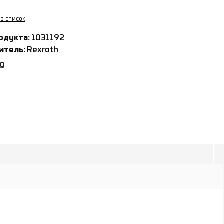
 в список
одукта:
1031192
итель:
Rexroth
kg