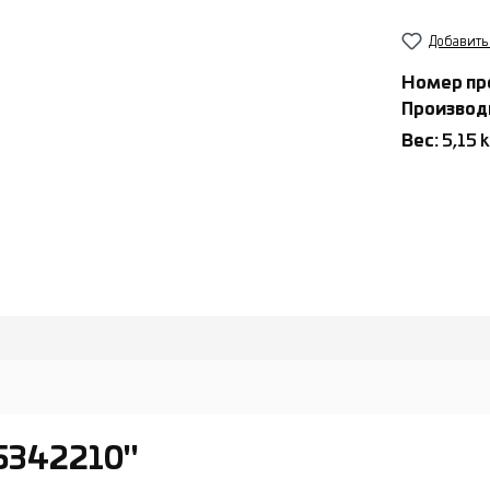
Добавить
Номер пр
Производ
Вес:
5,15 
5342210"