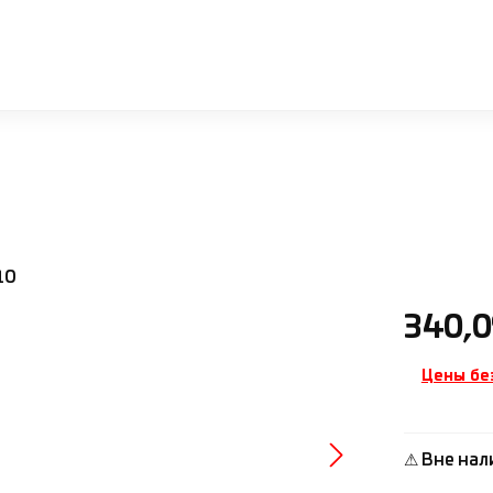
Обычная ц
340,0
Цены бе
⚠ Вне нал