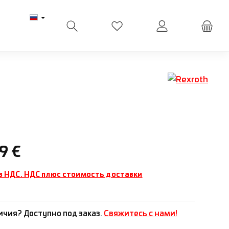
У вас есть товары из списк
ена:
9 €
з НДС. НДС плюс стоимость доставки
ичия? Доступно под заказ.
Свяжитесь с нами!