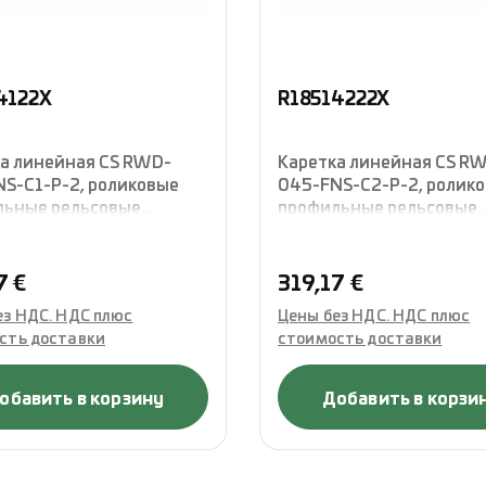
4122X
R18514222X
а линейная CS RWD-
Каретка линейная CS R
S-C1-P-2, роликовые
045-FNS-C2-P-2, ролик
льные рельсовые
профильные рельсовые
вляющие, фланцевая
направляющие, фланцев
укция стандартной
конструкция стандартн
 без сепаратора,
длины, без сепаратора,
ая цена:
Обычная цена:
7 €
319,17 €
лектованная
укомплектованная
ез НДС. НДС плюс
Цены без НДС. НДС плюс
ениями, Rexroth
уплотнениями, Rexroth
сть доставки
стоимость доставки
обавить в корзину
Добавить в корзи