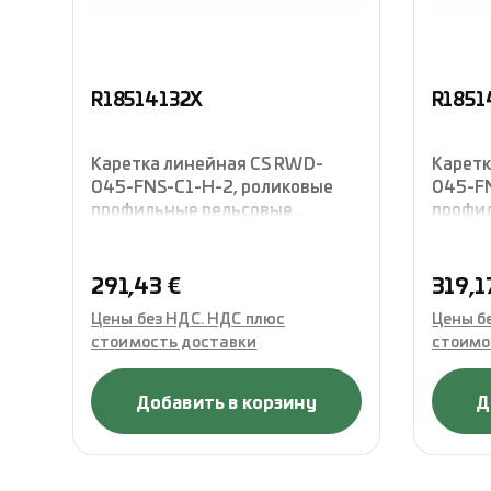
R18514132X
R1851
Каретка линейная CS RWD-
Каретк
045-FNS-C1-H-2, роликовые
045-FN
профильные рельсовые
профи
направляющие, фланцевая
напра
конструкция стандартной
констр
длины, без сепаратора,
длины,
Обычная цена:
Обычн
291,43 €
319,1
укомплектованная
укомп
Цены без НДС. НДС плюс
Цены б
уплотнениями, Rexroth
уплотн
стоимость доставки
стоимо
Добавить в корзину
Д